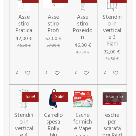
Asse
Asse
Asse
Stendin
stiro
stiro
stiro
o in
Pratica
Profi
Poseido
vertical
n
e 3
42,00 €
52,00 €
Piani
46,00 €
46,50 €
57,80 €
32,00 €
48,50 €
34,50 €
Aggiungi al carrello
Aggiungi al carrello
Aggiungi al carrello
Aggiungi al carr
Sale!
Sale!
Esaurito
Stendin
Carrello
Esche
esche
o in
spesa
formich
per
vertical
Rolly
e Vape
scarafa
e 4
blu
ggi Raid