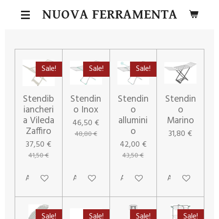
Vai
NUOVA FERRAMENTA
al
contenuto
principale
Sale!
Sale!
Sale!
Stendib
Stendin
Stendin
Stendin
iancheri
o Inox
o
o
a Vileda
allumini
Marino
46,50 €
Zaffiro
o
31,80 €
48,80 €
37,50 €
42,00 €
41,50 €
43,50 €
Aggiungi al carrello
Aggiungi al carrello
Aggiungi al carrello
Aggiungi al carr
Sale!
Sale!
Sale!
Sale!