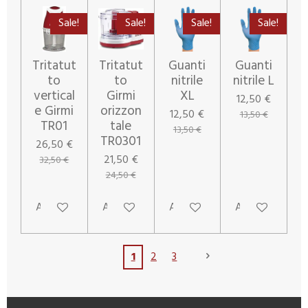
Sale!
Sale!
Sale!
Sale!
Tritatut
Tritatut
Guanti
Guanti
to
to
nitrile
nitrile L
vertical
Girmi
XL
12,50 €
e Girmi
orizzon
12,50 €
13,50 €
TR01
tale
13,50 €
TR0301
26,50 €
21,50 €
32,50 €
24,50 €
Aggiungi al carrello
Aggiungi al carrello
Aggiungi al carrello
Aggiungi al carr
1
2
3