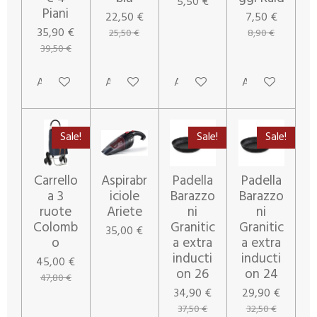
5,50 €
Piani
22,50 €
7,50 €
35,90 €
25,50 €
8,90 €
39,50 €
Aggiungi al carrello
Aggiungi al carrello
Aggiungi al carrello
Avvisami quando
Sale!
Sale!
Sale!
Carrello
Aspirabr
Padella
Padella
a 3
iciole
Barazzo
Barazzo
ruote
Ariete
ni
ni
Colomb
Granitic
Granitic
35,00 €
o
a extra
a extra
inducti
inducti
45,00 €
on 26
on 24
47,80 €
34,90 €
29,90 €
37,50 €
32,50 €