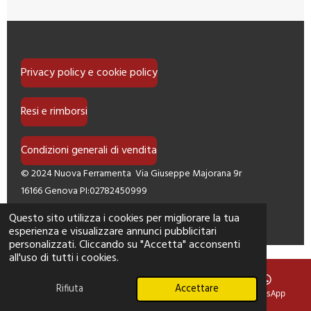
Privacy policy e cookie policy
Resi e rimborsi
Condizioni generali di vendita
© 2024 Nuova Ferramenta Via Giuseppe Majorana 9r
16166 Genova PI:02782450999
Fornito da
Webador
Questo sito utilizza i cookies per migliorare la tua
esperienza e visualizzare annunci pubblicitari
personalizzati. Cliccando su "Accetta" acconsenti
all'uso di tutti i cookies.
Rifiuta
Accettare
Telefono
Mappa
Facebook
WhatsApp