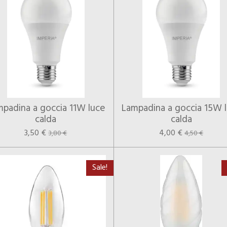
padina a goccia 11W luce
Lampadina a goccia 15W 
calda
calda
3,50 €
4,00 €
3,80 €
4,50 €
Sale!