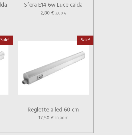
lda
Sfera E14 6w Luce calda
2,80 €
3,00 €
Sale!
Sale!
Reglette a led 60 cm
17,50 €
18,90 €