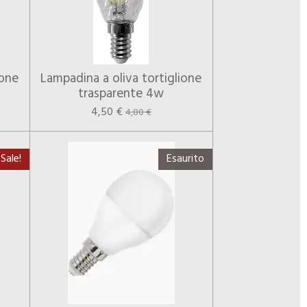
ione
Lampadina a oliva tortiglione
trasparente 4w
4,50 €
4,80 €
Sale!
Esaurito