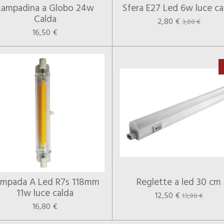
Lampadina a Globo 24w
Sfera E27 Led 6w luce ca
Calda
2,80 €
3,00 €
16,50 €
ampada A Led R7s 118mm
Reglette a led 30 cm
11w luce calda
12,50 €
13,90 €
16,80 €