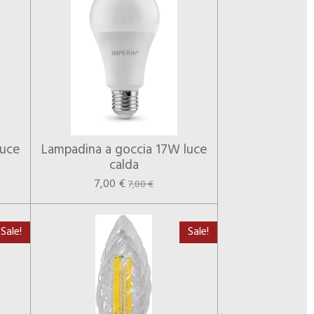
luce
Lampadina a goccia 17W luce
calda
7,00 €
7,80 €
Sale!
Sale!