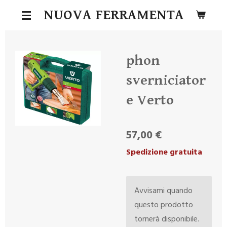
Vai
NUOVA FERRAMENTA
al
contenuto
principale
phon
sverniciator
e Verto
57,00 €
Spedizione gratuita
Avvisami quando
questo prodotto
tornerà disponibile.