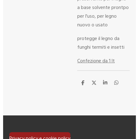
a base solvente prontpo
per l'uso, per legno
nuovo o usato
protegge il legno da
funghi termiti e insetti
Confezione da 1 lt
C
C
C
C
o
o
o
o
n
n
n
n
d
d
d
d
i
i
i
i
v
v
v
v
i
i
i
i
d
d
d
d
i
i
i
i
Privacy policy e cookie policy