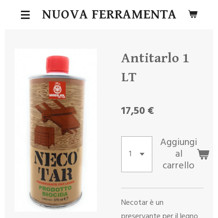
Vai
NUOVA FERRAMENTA
al
contenuto
principale
Antitarlo 1
LT
17,50 €
Aggiungi
al
carrello
Necotar è un
preservante per il legno