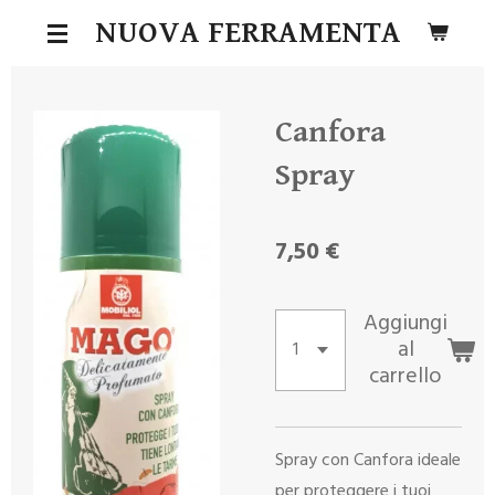
Vai
NUOVA FERRAMENTA
al
contenuto
principale
Canfora
Spray
7,50 €
Aggiungi
al
carrello
Spray con Canfora ideale
per proteggere i tuoi