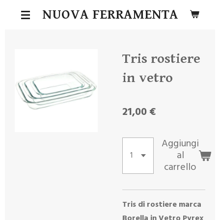
Vai
NUOVA FERRAMENTA
al
contenuto
principale
Tris rostiere
in vetro
21,00 €
Aggiungi
al
carrello
Tris di rostiere marca
Borella in Vetro Pyrex