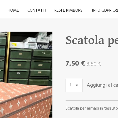
HOME
CONTATTI
RESI E RIMBORSI
INFO GDPR C
Scatola p
7,50 €
8,50 €
Aggiungi al ca
Scatola per armadi in tessut